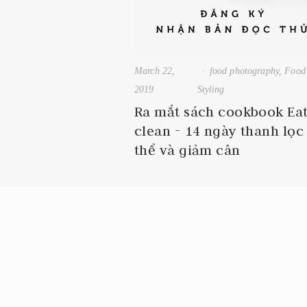
March 22,
food photography
,
Food
2019
Styling
Ra mắt sách cookbook Ea
clean - 14 ngày thanh lọc
thể và giảm cân