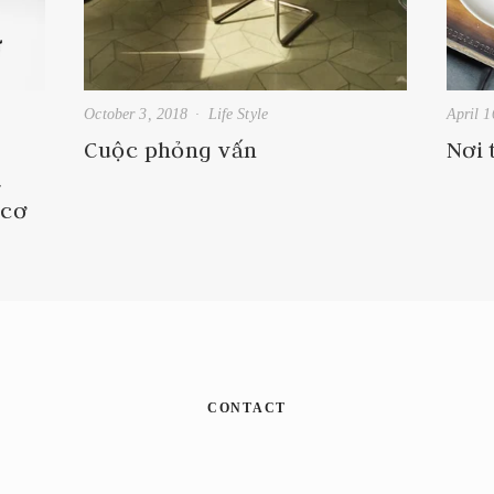
October 3, 2018
Life Style
April 1
Cuộc phỏng vấn
Nơi 
t
 cơ
CONTACT